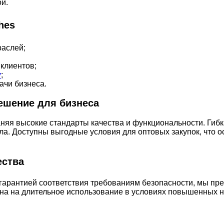
й.
hes
раслей;
клиентов;
у
;
ачи бизнеса.
ешение для бизнеса
аняя высокие стандарты качества и функциональности. Гиб
а. Доступны выгодные условия для оптовых закупок, что 
ества
гарантией соответствия требованиям безопасности, мы пр
ана на длительное использование в условиях повышенных н