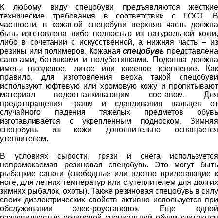
К любому виду спецобуви предъявляются жесткие
технические требования в соответствии с ГОСТ. В
частности, в кожаной спецобуви верхняя часть должна
быть изготовлена либо полностью из натуральной кожи,
либо в сочетании с искусственной, а нижняя часть – из
резины или полимеров. Кожаная
спецобувь
представлен
сапогами, ботинками и полуботинками. Подошва должна
иметь гвоздевое, литое или клеевое крепление. Как
правило, для изготовления верха такой спецобуви
используют юфтевую или хромовую кожу и пропитывают
материал водоотталкивающим составом. Для
предотвращения травм и сдавливания пальцев от
случайного падения тяжелых предметов обувь
изготавливается с укрепленным подноском. Зимняя
спецобувь из кожи дополнительно оснащается
утеплителем.
В условиях сырости, грязи и снега используется
непромокаемая резиновая спецобувь. Это могут быть
рыбацкие сапоги (свободные или плотно прилегающие к
ноге, для летних температур или с утеплителем для долгих
зимних рыбалок, охоты). Также резиновая спецобувь в силу
своих диэлектрических свойств активно используется при
обслуживании электроустановок. Еще одной
разновидностью резиновой специальной обуви считаются