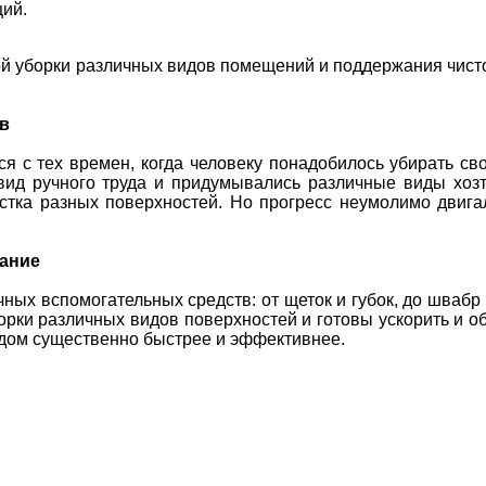
ций.
й уборки различных видов помещений и поддержания чист
в
я с тех времен, когда человеку понадобилось убирать св
 вид ручного труда и придумывались различные виды хоз
тка разных поверхностей. Но прогресс неумолимо двига
вание
ых вспомогательных средств: от щеток и губок, до швабр 
орки различных видов поверхностей и готовы ускорить и об
 дом существенно быстрее и эффективнее.