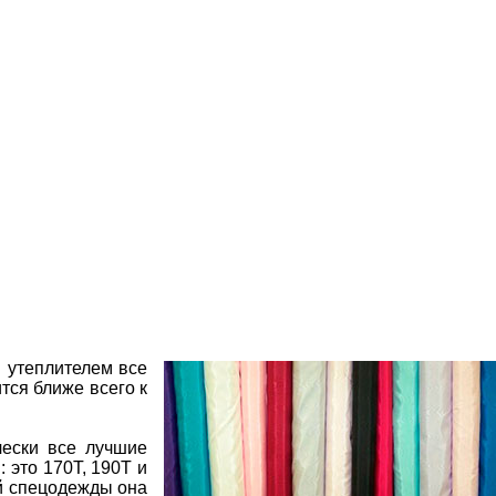
и утеплителем все
тся ближе всего к
чески все лучшие
: это 170Т, 190Т и
ой спецодежды она