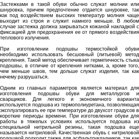
Застежками в такой обуви обычно служат молнии или
шнуровка, причем предпочтение отдается шнуровке, так
как под воздействием высоких температур молния чаще
выходит из строя и служит намного меньше. В любом
случае застежка должна закрываться кожаной накладкой с
фиксацией для предохранения ее от прямого воздействия
теплового излучения.
При изготовлении подошвы термостойкой обуви
необходимо использовать бесшовный (литьевой) метод
крепления. Такой метод обеспечивает герметичность стыка
подошвы, в отличие от крепления нитками, а, кроме того,
чем меньше швов, тем дольше служат изделия, так как
нечему разрушаться.
Одним из главных параметров является материал для
изготовления подошвы обуви для металлургов и
сварщиков. Для легкого и экономичного варианта
используется подошва из термополиуретана, позволяющая
эксплуатировать ее при температуре до двухсот градусов в
короткие периоды времени. При изготовлении обуви для
работы в тяжелых условиях используется подошва из
специальной нитрильной резины, такая подошва еще
называется нитриловой. Качественная обувь с нитриловой
подошвой подходит также для асфальтоукладчиков, так как