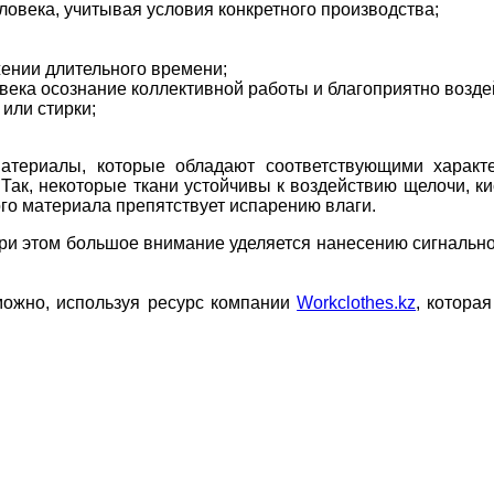
овека, учитывая условия конкретного производства;
жении длительного времени;
овека осознание коллективной работы и благоприятно возде
или стирки;
териалы, которые обладают соответствующими характер
. Так, некоторые ткани устойчивы к воздействию щелочи, 
го материала препятствует испарению влаги.
ри этом большое внимание уделяется нанесению сигнальн
можно, используя ресурс компании
Workclothes.kz
, котора