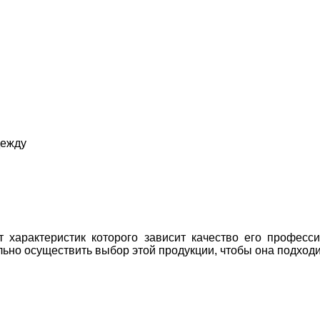
дежду
т характеристик которого зависит качество его професс
льно осуществить выбор этой продукции, чтобы она подход