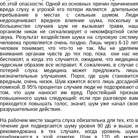
об этой опасности. Одной из основных причин причинения
вреда слуху и угрозой его потери является длительное
пребывание в местах с сильным шумом. Люди
недооценивают вредное влияние шума, поскольку в
большинстве случаев шум не вызывает травм, наш
организм никак не сигнализирует о некомфортной силе
звука. Результат воздействия шума на слуховую систему
человека проявляется очень поздно. Лишь через 6-10 лет
человек понимает, что что-то не так. Мы не уделяем
внимания органам чувств до тех пор, пока они нас не
беспокоят, а когда это случается, ожидаем, что медицина
чудесным образом все исправит. К сожалению, в случае с
потерей слуха медицина может предложить лишь
незначительные улучшения. Порог, где шум становится
вредным, очень низок. Шум кажется всего лишь досадной
помехой. В 95% процентах случаев люди не подозревают о
том, что шум наносит им вред. Простейший признак
повышенного шума следующий: если при разговоре вам
приходится повышать голос, значит, шум уже начал свое
разрушительное действие.
На рабочем месте защита слуха обязательна для тех, кто в
течение дня подвергается шуму уровня 90 дБ и выше, и
рекомендована в тех случаях, когда уровень шума
приближается к этой отметке. Шум в 120 дБ может