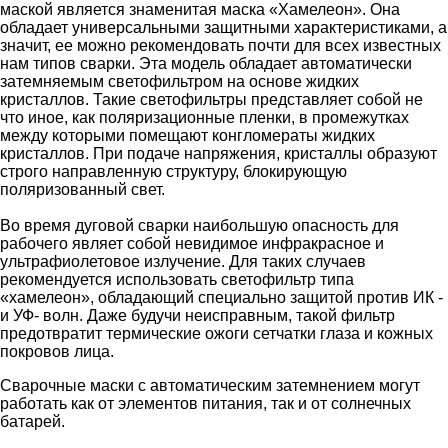
маской является знаменитая маска «Хамелеон». Она
обладает универсальными защитными характеристиками, а
значит, ее можно рекомендовать почти для всех известных
нам типов сварки. Эта модель обладает автоматически
затемняемым светофильтром на основе жидких
кристаллов. Такие светофильтры представляет собой не
что иное, как поляризационные пленки, в промежутках
между которыми помещают конгломераты жидких
кристаллов. При подаче напряжения, кристаллы образуют
строго направленную структуру, блокирующую
поляризованный свет.
Во время дуговой сварки наибольшую опасность для
рабочего являет собой невидимое инфракрасное и
ультрафиолетовое излучение. Для таких случаев
рекомендуется использовать светофильтр типа
«хамелеон», обладающий специально защитой против ИК -
и УФ- волн. Даже будучи неисправным, такой фильтр
предотвратит термические ожоги сетчатки глаза и кожных
покровов лица.
Сварочные маски с автоматическим затемнением могут
работать как от элементов питания, так и от солнечных
батарей.