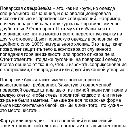
Поварская
спецодежда
– это, как ни крути, но одежда
специального назначения, и она эволюционировала
исключительно из практических соображений. Например,
почему поварской халат или куртка как правило, именно
двубортные? Ответ прост. Потому что избавиться от
появившегося пятна можно просто перестегнув куртку на
другую сторону. Шьют поварскую одежду в основном из
двойного слоя 100% натурального хлопка. Этот вид ткани
позволяет защитить тело шеф-повара от случайного
попадания горячей жидкости или просто от жара печи.
Стоит отметить, что даже пуговицы на поварской одежде
всегда обшивают тканью, чтобы избежать соприкосновения
с кастрюлями, сковородками или другой кухонной утварью.
Поварские брюки также имеют свою историю и
качественные требования. Зачастую в современной
поварской одежде штаны шьют из темной ткани или ткани в
мелкую клетку, чтобы следы пролитой жидкости или пятен
жира не были заметны. Раньше же вся поварская форма
была исключительно белой, как бы в знак того, что кухня –
это место чистоты.
Фартук или передник – это главнейший и важнейший
элемент поварской одежды, поскольку он защищает творца