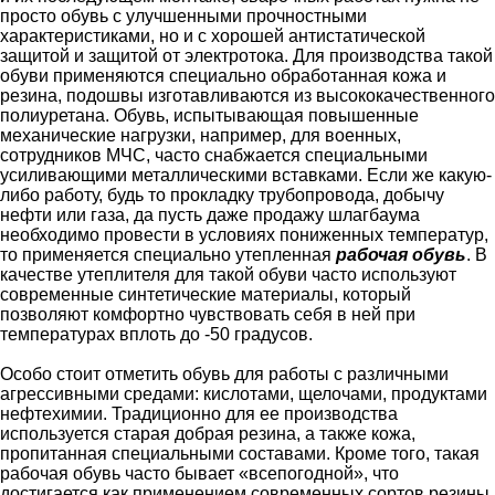
просто обувь с улучшенными прочностными
характеристиками, но и с хорошей антистатической
защитой и защитой от электротока. Для производства такой
обуви применяются специально обработанная кожа и
резина, подошвы изготавливаются из высококачественного
полиуретана. Обувь, испытывающая повышенные
механические нагрузки, например, для военных,
сотрудников МЧС, часто снабжается специальными
усиливающими металлическими вставками. Если же какую-
либо работу, будь то прокладку трубопровода, добычу
нефти или газа, да пусть даже продажу шлагбаума
необходимо провести в условиях пониженных температур,
то применяется специально утепленная
рабочая обувь
. В
качестве утеплителя для такой обуви часто используют
современные синтетические материалы, который
позволяют комфортно чувствовать себя в ней при
температурах вплоть до -50 градусов.
Особо стоит отметить обувь для работы с различными
агрессивными средами: кислотами, щелочами, продуктами
нефтехимии. Традиционно для ее производства
используется старая добрая резина, а также кожа,
пропитанная специальными составами. Кроме того, такая
рабочая обувь часто бывает «всепогодной», что
достигается как применением современных сортов резины