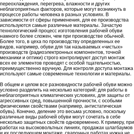
переохлаждения, перегрева, влажности и других
неблагоприятных факторов, которые могут возникнуть в
процессе работы человека в разных условиях. В
зависимости от сферы применения, для ее производства
используются самые различные материалы. Зачастую
технологический процесс изготовления рабочей обуви
намного более сложен, чем при производстве обычной.
Более того, в цеха по производству определенных ее
видов, например, обуви для так называемых «чистых»
производств (радиоэлектронных компонентов, точной
механики и оптики) строго контролируют доступ монтаж
всех ее элементов проводят с особой тщательностью,
преимущественно вручную. Для контроля доступа монтажа
используют самые современные технологии и материалы.
В общем и целом все разновидности рабочей обуви можно
условно разделить на несколько категорий: для работы в
неблагоприятных климатических условиях, для защиты от
агрессивных сред, повышенной прочности, с особыми
физическими свойствами (например, антистатическая
обувь). Конечно, деление это весьма условно, поскольку
различные виды рабочей обуви могут сочетать в себе
несколько защитных свойств одновременно. К примеру, при
работах на высоковольтных линиях, продажах шлагбаумов
и их последующем монтаже, сварочных работах нужна не