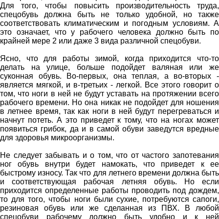
Для того, чтобы повысить производительность труда,
спецобувь должна быть не только удобной, но также
соответствовать климатическим и погодным условиям. А
это означает, что у рабочего человека должно быть по
крайней мере 2 или даже 3 вида различной спецобуви.
Ясно, что для работы зимой, когда приходится что-то
делать на улице, больше подойдет валяная или же
суконная обувь. Во-первых, она теплая, а во-вторых -
является мягкой, и в-третьих - легкой. Все этого говорит о
том, что ноги в ней не будут уставать на протяжении всего
рабочего времени. Но она никак не подойдет для ношения
в летнее время, так как ноги в ней будут перегреваться и
начнут потеть. А это приведет к тому, что на ногах может
появиться грибок, да и в самой обуви заведутся вредные
для здоровья микроорганизмы.
Не следует забывать и о том, что от частого запотевания
ног обувь внутри будет намокать, что приведет к ее
быстрому износу. Так что для летнего времени должна быть
и соответствующая рабочая летняя обувь. Но если
приходится определенные работы проводить под дождем,
то для того, чтобы ноги были сухие, потребуются сапоги,
резиновая обувь или же сделанная из ПВХ. В любой
спецобуви рабочему должно быть удобно и к ней