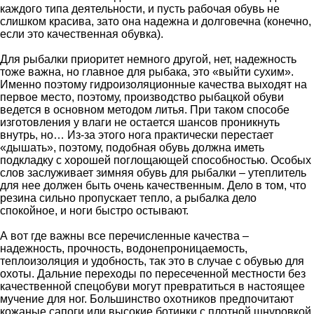
каждого типа деятельности, и пусть рабочая обувь не
слишком красива, зато она надежна и долговечна (конечно,
если это качественная обувка).
Для рыбалки приоритет немного другой, нет, надежность
тоже важна, но главное для рыбака, это «выйти сухим».
Именно поэтому гидроизоляционные качества выходят на
первое место, поэтому, производство рыбацкой обуви
ведется в основном методом литья. При таком способе
изготовления у влаги не остается шансов проникнуть
внутрь, но… Из-за этого нога практически перестает
«дышать», поэтому, подобная обувь должна иметь
подкладку с хорошей поглощающей способностью. Особых
слов заслуживает зимняя обувь для рыбалки – утеплитель
для нее должен быть очень качественным. Дело в том, что
резина сильно пропускает тепло, а рыбалка дело
спокойное, и ноги быстро остывают.
А вот где важны все перечисленные качества –
надежность, прочность, водонепроницаемость,
теплоизоляция и удобность, так это в случае с обувью для
охоты. Дальние переходы по пересеченной местности без
качественной спецобуви могут превратиться в настоящее
мучение для ног. Большинство охотников предпочитают
кожаные сапоги или высокие ботинки с плотной шнуровкой,