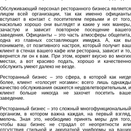
Обслуживающий персонал ресторанного бизнеса является
лицом всей организации, так как именно официанты
вступают в контакт с посетителем первыми и от того,
насколько хорошо они выглядят и какие у них манеры,
зачастую и зависит повторное посещение вашего
заведения. Официанты – это часть атмосферы общепита,
одна из главных составляющих имиджа. А, как вы
понимаете, от позитивного настроя, который получит ваш
клиент в стенах вашего кафе или ресторана, зависит и то,
вернется ли он к вам. При этом, кормят вкусно во многих
местах, а вот красиво подать, хорошо и качественно
обслужить умеют далеко не везде.
Ресторанный бизнес – это сфера, в которой как нигде
более, клиент «голосует ногами»: всего лишь однажды
качество обслуживания окажется неудовлетворительным, и
клиент больше никогда не захочет посетить ваше
заведение.
Ресторанный бизнес – это сложный многофункциональный
организм, в котором важна каждая, на первый взгляд,
мелочь. Зная это, необходимо принять меры для того,
чтобы ваш бизнес не страдал от неопрятности или
отсутствия стильной и аккуратной униформы на ваших