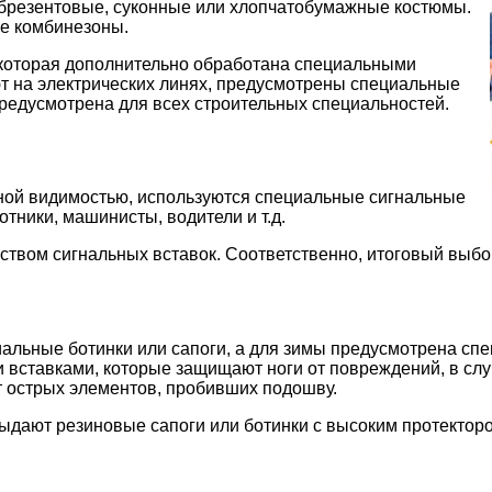
 брезентовые, суконные или хлопчатобумажные костюмы.
ые комбинезоны.
которая дополнительно обработана специальными
т на электрических линях, предусмотрены специальные
редусмотрена для всех строительных специальностей.
нной видимостью, используются специальные сигнальные
тники, машинисты, водители и т.д.
вом сигнальных вставок. Соответственно, итоговый выбор 
льные ботинки или сапоги, а для зимы предусмотрена спе
вставками, которые защищают ноги от повреждений, в слу
т острых элементов, пробивших подошву.
ыдают резиновые сапоги или ботинки с высоким протекторо