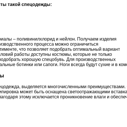
нты такой спецодежды:
иалы – поливинилхлорид и нейлон. Получаем изделия
изводственного процесса можно ограничиться
именте, что позволяет подобрать оптимальный вариант
ловий работы доступны костюмы, которые не только
 подобрать хорошую спецобувь. Для производственных
ьные ботинки или сапоги. Ноги всегда будут сухие и в ко
ды
ецодежда, выделяется многочисленными преимуществами. О
ипировка может быть оснащена светоотражающими вставкам
годаря этому исключается проникновение влаги и обеспеч