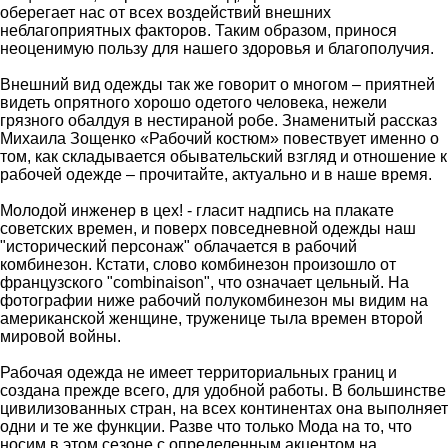
оберегает нас от всех воздействий внешних
неблагоприятных факторов. Таким образом, принося
неоценимую пользу для нашего здоровья и благополучия.
Внешний вид одежды так же говорит о многом – приятней
видеть опрятного хорошо одетого человека, нежели
грязного обалдуя в нестираной робе. Знаменитый рассказ
Михаила Зощенко «Рабочий костюм» повествует именно о
том, как складывается обывательский взгляд и отношение к
рабочей одежде – прочитайте, актуально и в наше время.
Молодой инженер в цех! - гласит надпись на плакате
советских времен, и поверх повседневной одежды наш
"исторический персонаж" облачается в рабочий
комбинезон. Кстати, слово комбинезон произошло от
французского "combinaison", что означает цельный. На
фотографии ниже рабочий полукомбинезон мы видим на
американской женщине, труженице тыла времен второй
мировой войны.
Рабочая одежда не имеет территориальных границ и
создана прежде всего, для удобной работы. В большинстве
цивилизованных стран, на всех континентах она выполняет
одни и те же функции. Разве что только Мода на то, что
носим в этом сезоне с определенным акцентом на