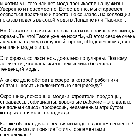
И хотим мы того или нет, мода проникает в нашу жизнь.
Уверенно и повсеместно. Естественно, мы стараемся
одеваться практично и просто, не ссылаясь на коллекции
показов недель высокой моды в Лондоне или Париже...
Но. Скажите, кто из нас не слышал и не произносил никогда
фразы «Ты что! Такое уже не носят!», «В этом сезоне очень
актуальна одежда в крупный горох», «Подплечники давно
вышли и моды!» и т.п.
Эти фразы, согласитесь, довольно популярны. Поэтому,
логически , что наша жизнь немыслима без учета
тенденций моды.
А как же дело обстоит в сфере, в которой работники
обязаны носить исключительно спецодежду?
Охранники, пожарные, медики, строители, продавцы,
стюардессы, официанты, дорожные рабочие – это далеко
не полный список профессий, неизменным атрибутом
которых является спецодежда.
Как же обстоят дела с веяниями моды в данном сегменте?
Соизмеримо ли понятие "стиль" с элементами
спецодежды?