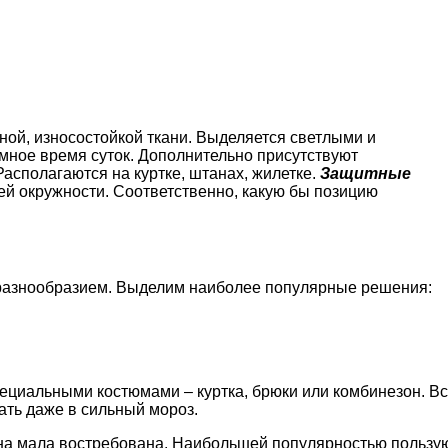
ной, износостойкой ткани. Выделяется светлыми и
мное время суток. Дополнительно присутствуют
асполагаются на куртке, штанах, жилетке.
Защитные
й окружности. Соответственно, какую бы позицию
 разнообразием. Выделим наиболее популярные решения:
ециальными костюмами – куртка, брюки или комбинезон. 
ать даже в сильный мороз.
она мала востребована. Наибольшей популярностью пользую