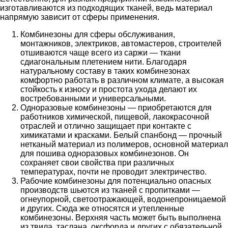
изготавливаются из подходящих тканей, ведь материал
напрямую зависит от сферы применения.
Комбинезоны для сферы обслуживания,
монтажников, электриков, автомастеров, строителей
отшиваются чаще всего из саржи — ткани
сдиагональным плетением нити. Благодаря
натуральному составу в таких комбинезонах
комфортно работать в различном климате, а высокая
стойкость к износу и простота ухода делают их
востребованными и универсальными.
Одноразовые комбинезоны — приобретаются для
работников химической, пищевой, лакокрасочной
отраслей и отлично защищает при контакте с
химикатами и красками. Белый спанбонд — прочный
нетканый материал из полимеров, основной материал
для пошива одноразовых комбинезонов. Он
сохраняет свои свойства при различных
температурах, почти не проводит электричество.
Рабочие комбинезоны для потенциально опасных
производств шьются из тканей с пропитками —
огнеупорной, светоотражающей, водонепроницаемой
и других. Сюда же относятся и утепленные
комбинезоны. Верхняя часть может быть выполнена
из твила, таслана, оксфорда и других с обязательной