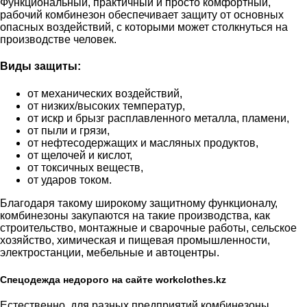
Функциональный, практичный и просто комфортный,
рабочий комбинезон обеспечивает защиту от основных
опасных воздействий, с которыми может столкнуться на
производстве человек.
Виды защиты:
от механических воздействий,
от низких/высоких температур,
от искр и брызг расплавленного металла, пламени,
от пыли и грязи,
от нефтесодержащих и масляных продуктов,
от щелочей и кислот,
от токсичных веществ,
от ударов током.
Благодаря такому широкому защитному функционалу,
комбинезоны закупаются на такие производства, как
строительство, монтажные и сварочные работы, сельское
хозяйство, химическая и пищевая промышленности,
электростанции, мебельные и автоцентры.
Спецодежда недорого на сайте workclothes.kz
Естественно, для разных предприятий комбинезоны