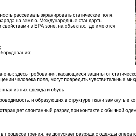
ость рассеивать экранировать статические поля,
заряда на землю. Международные стандарты
свойствами в ЕРА зоне, на объектах, где имеются
;
оборудования;
анены: здесь требования, касающиеся защиты от статическ
ении человека поля, могут повредить чувствительные мик
енная из них одежда и обувь
оводимость, и образующих в структуре ткани замкнутые ко
дотвращает спонтанный разряд при контакте с обычной оде
 процессе трения, не допускает разряда с одежды операто