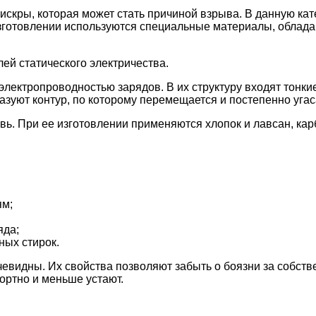
скры, которая может стать причиной взрыва. В данную кат
 изготовлении используются специальные материалы, обла
ей статического электричества.
ектропроводностью зарядов. В их структуру входят тонкие
уют контур, по которому перемещается и постепенно угаса
увь. При ее изготовлении применяются хлопок и лавсан, к
ям;
яда;
ных стирок.
видны. Их свойства позволяют забыть о боязни за собств
ортно и меньше устают.