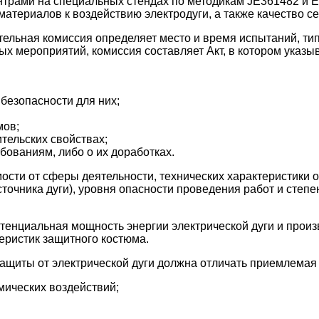
ами на специальных стендах по методикам JE361482 и EN 
материалов к воздействию электродуги, а также качество 
тельная комиссия определяет место и время испытаний, т
 мероприятий, комиссия составляет Акт, в котором указыв
безопасности для них;
мов;
тельских свойствах;
бованиям, либо о их доработках.
сти от сферы деятельности, технических характеристики о
сточника дуги), уровня опасности проведения работ и степ
енциальная мощность энергии электрической дуги и произв
еристик защитного костюма.
защиты от электрической дуги должна отличать приемлемая 
мических воздействий;