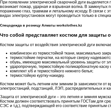
При появлении электрической сварочной дуги выделяется п
возникает пожар, ударная и взрывная волна. В замкнутых
поражению глаз, травмам и летальному исходу. В связи с 
видах электроустановок могут проводиться только в специа
Спецодежда в розницу Алматы workclothes.kz
Что собой представляет костюм для защиты о
Костюм защиты от воздействия электрической дуги включает
комбинезон из термостойкой ткани, максимально закр
термостойкие перчатки, на которые сверху надеваютс
обувь, имеющую максимальный уровень защиты от эле
ударопрочную, термостойкую поликарбонатную каску 
комплект х/б и термостойкого нижнего белья;
термостойкую куртку-накидку.
Костюм может быть летним или зимним (в зависимости от 
электростанций, подстанций, ЛЭП, распределительных и ка
Защита от электрической дуги – это летняя и зимняя мужс
Костюм должен соответствовать принятым ГОСТам для сред
СЭС и т.д.), подтверждающей его соответствие принятым с