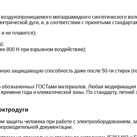
о, воздухопроницаемого метаарамидного синтетического в
ктрической дуги, и, в соответствии с принятыми стандарта
и не плавится);
);
нее 800 Н при взрывном воздействии);
ную защищающую способность даже после 50-ти стирок (по
о обозначенных ГОСТами материалов. Любая модификация 
 времени года и климатической зоны. По стандарту, летний 
ектродуги
м защиты человека при работе с электрооборудованием, за
опроводительной документации.