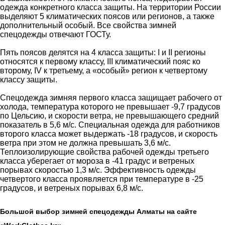
одежда конкретного класса защиты. На территории России
выделяют 5 климатических поясов или регионов, а также
дополнительный особый. Все свойства зимней
спецодежды отвечают ГОСТу.
Пять поясов делятся на 4 класса защиты: І и ІІ регионы
относятся к первому классу, ІІІ климатический пояс ко
второму, ІV к третьему, а «особый» регион к четвертому
классу защиты.
Спецодежда зимняя первого класса защищает рабочего от
холода, температура которого не превышает -9,7 градусов
по Цельсию, и скорости ветра, не превышающего средний
показатель в 5,6 м/с. Специальная одежда для работников
второго класса может выдержать -18 градусов, и скорость
ветра при этом не должна превышать 3,6 м/с.
Теплоизолирующие свойства рабочей одежды третьего
класса уберегает от мороза в -41 градус и ветреных
порывах скоростью 1,3 м/c. Эффективность одежды
четвертого класса проявляется при температуре в -25
градусов, и ветреных порывах 6,8 м/c.
Большой выбор зимней спецодежды Алматы на сайте