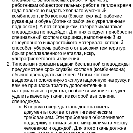
работникам общестроительных работ в теплое время
года положено выдать хлопчатобумажный
комбинезон либо костюм (брюки, куртка), рабочие
рукавицы и обувь (ботинки рабочие с укрепленным
подноском). А вот сварщикам, газорезчикам такая
спецодежда не подойдет. Для них следует приобрести
специальный костюм сварщика, выполненный из
огнеупорного и жаростойкого материала, который
способен уберечь рабочего от высоких температур,
брызг расплавленного металла, искр,
ультрафиолетового излучения.
Типовыми нормами выдачи бесплатной спецодежды
предусмотрен срок службы костюма (комбинезона)
обычно двенадцать месяцев. Чтобы костюм
выдержал положенную эксплуатационную нагрузку, и
вам не пришлось тратить дополнительные
материальные средства, особое внимание следует
уделить качеству ткани, из которой выполнена
спецодежда.
В первую очередь ткань должна иметь
документы соответствия гигиеническим
требованиям. Эти требования обеспечивают
поддержку оптимального микроклимата между
человеком и одеждой. Для этого ткань должна