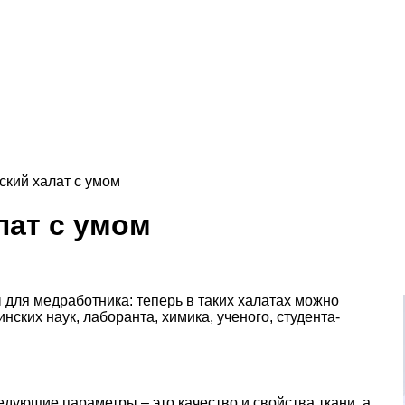
кий халат с умом
ат с умом
для медработника: теперь в таких халатах можно
нских наук, лаборанта, химика, ученого, студента-
ующие параметры – это качество и свойства ткани, а