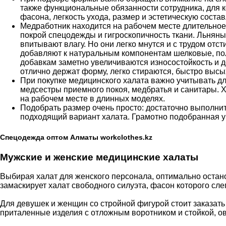
также функциональные обязанности сотрудника, для к
фасона, легкость ухода, размер и эстетическую сост
Медработник находится на рабочем месте длительное
покрой спецодежды и гигроскопичность ткани. Льнян
впитывают влагу. Но они легко мнутся и с трудом отс
добавляют к натуральным компонентам шелковые, по
добавкам заметно увеличиваются износостойкость и д
отлично держат форму, легко стираются, быстро высых
При покупке медицинского халата важно учитывать дли
медсестры приемного покоя, медбратья и санитары. 
на рабочем месте в длинных моделях.
Подобрать размер очень просто: достаточно выполни
подходящий вариант халата. Грамотно подобранная у
Спецодежда оптом Алматы workclothes.kz
Мужские и женские медицинские халаты
Выбирая халат для женского персонала, оптимально остано
замаскирует халат свободного силуэта, фасон которого сл
Для девушек и женщин со стройной фигурой стоит заказать
приталенные изделия с отложным воротником и стойкой, о