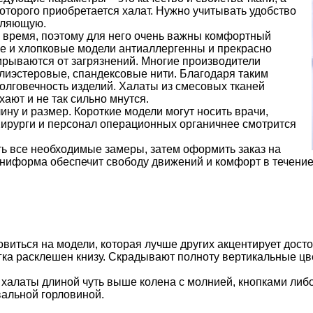
оторого приобретается халат. Нужно учитывать удобство
авляющую.
 время, поэтому для него очень важны комфортный
ые и хлопковые модели антиаллергенны и прекрасно
тирываются от загрязнений. Многие производители
лиэстеровые, спандексовые нити. Благодаря таким
олговечность изделий. Халаты из смесовых тканей
ают и не так сильно мнутся.
ну и размер. Короткие модели могут носить врачи,
Хирурги и персонал операционных органичнее смотрится
ть все необходимые замеры, затем оформить заказ на
ниформа обеспечит свободу движений и комфорт в течение
виться на модели, которая лучше других акцентирует досто
егка расклешен книзу. Скрадывают полноту вертикальные ц
 халаты длиной чуть выше колена с молнией, кнопками либо
вальной горловиной.