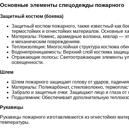
Основные элементы спецодежды пожарного
Защитный костюм (боевка)
Защитный костюм пожарного, также известный как боев
термостойких и огнестойких материалов. Основные ха
Материалы: Номекс, арамидные волокна, кевлар — эт
и механическим повреждениям.
Теплоизоляция: Многослойная структура костюма обес
Водонепроницаемость: Верхний слой костюма защищае
Отражающие полосы: Светоотражающие элементы улу
освещенности.
Шлем
Шлем пожарного защищает голову от ударов, падени
Материалы: Поликарбонат, стекловолокно, термоплас
Забрало и защитные очки: Защищают лицо и глаза от 
Подшлемник: Обеспечивает дополнительную теплоизо
Рукавицы
Рукавицы пожарного изготавливаются из огнестойких матер
температуры.