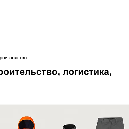
производство
роительство, логистика,