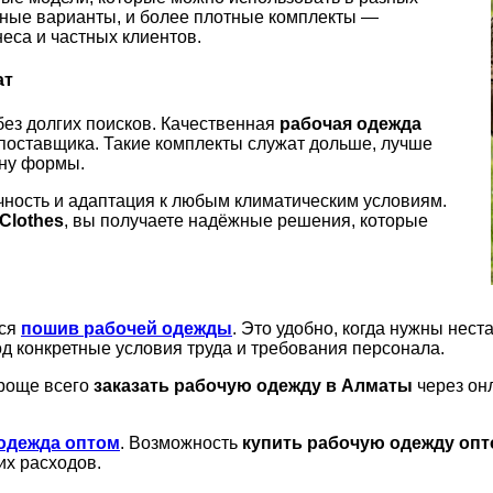
онные варианты, и более плотные комплекты —
еса и частных клиентов.
ат
ез долгих поисков. Качественная
рабочая одежда
поставщика. Такие комплекты служат дольше, лучше
ену формы.
ность и адаптация к любым климатическим условиям.
Clothes
, вы получаете надёжные решения, которые
тся
пошив рабочей одежды
. Это удобно, когда нужны нес
 конкретные условия труда и требования персонала.
проще всего
заказать рабочую одежду в Алматы
через онл
одежда оптом
. Возможность
купить рабочую одежду оп
х расходов.