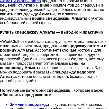
Алматы
WorkClothes
предлагает широкий выбор
решений: от летних и зимних комплектов до спецобуви и
средств индивидуальной защиты. Здесь можно не только
купить спецодежду Алматы
, но и заказать
индивидуальный
пошив спецодежды Алматы
с учетом
особенностей вашей сферы.
Купить спецодежду Алматы — выгодно и практично
«WorkClothes» работает как с крупными компаниями, так и
с частными клиентами, предлагая
спецодежду оптом и в
розницу Алматы
. Ассортимент включает костюмы для
строителей, медиков, энергетиков, сварщиков и других
профессий. Для бизнеса важен расчет бюджета, поэтому
магазин предоставляет оптимальные
цены на
спецодежду Алматы
, сохраняя высокое качество. Здесь
можно подобрать и заказать
спецодежду недорого
Алматы
, которая обеспечит комфорт, безопасность и
долгий срок службы.
Популярные категории спецодежды, которые важно
обновлять перед сезоном
Зимняя спецодежд
а
— куртки, полукомбинезоны,
утеплённые костюмы и обувь для защиты от холода и