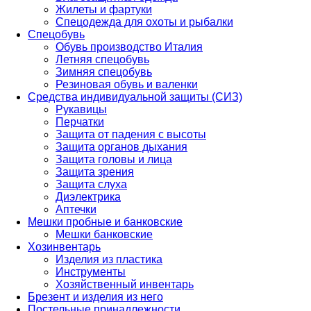
Жилеты и фартуки
Спецодежда для охоты и рыбалки
Спецобувь
Обувь производство Италия
Летняя спецобувь
Зимняя спецобувь
Резиновая обувь и валенки
Средства индивидуальной защиты (СИЗ)
Рукавицы
Перчатки
Защита от падения с высоты
Защита органов дыхания
Защита головы и лица
Защита зрения
Защита слуха
Диэлектрика
Аптечки
Мешки пробные и банковские
Мешки банковские
Хозинвентарь
Изделия из пластика
Инструменты
Хозяйственный инвентарь
Брезент и изделия из него
Постельные принадлежности