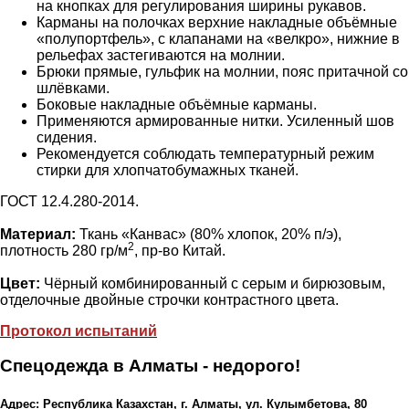
на кнопках для регулирования ширины рукавов.
Карманы на полочках верхние накладные объёмные
«полупортфель», с клапанами на «велкро», нижние в
рельефах застегиваются на молнии.
Брюки прямые, гульфик на молнии, пояс притачной со
шлёвками.
Боковые накладные объёмные карманы.
Применяются армированные нитки. Усиленный шов
сидения.
Рекомендуется соблюдать температурный режим
стирки для хлопчатобумажных тканей.
ГОСТ 12.4.280-2014.
Материал:
Ткань «Канвас» (80% хлопок, 20% п/э),
2
плотность 280 гр/м
, пр-во Китай.
Цвет:
Чёрный комбинированный с серым и бирюзовым,
отделочные двойные строчки контрастного цвета.
Протокол испытаний
Спецодежда в Алматы - недорого!
Адрес: Республика Казахстан, г. Алматы, ул. Кулымбетова, 80