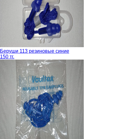
Беруши 113 резиновые синие
150 тг.