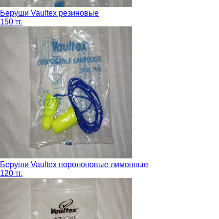
Беруши Vaultex резиновые
150 тг.
Беруши Vaultex поролоновые лимонные
120 тг.