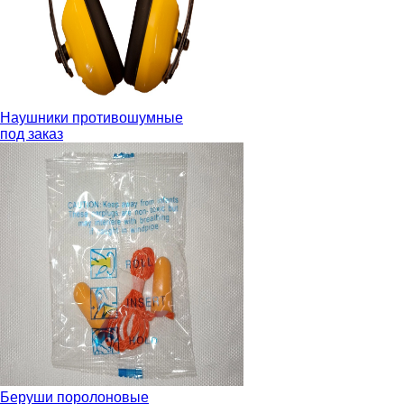
Наушники противошумные
под заказ
Беруши поролоновые