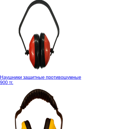
Наушники защитные противошумные
900 тг.