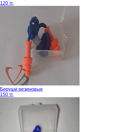
120 тг.
Беруши резиновые
150 тг.