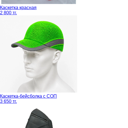
Каскетка красная
2 800 тг.
Каскетка-бейсболка с СОП
3 650 тг.