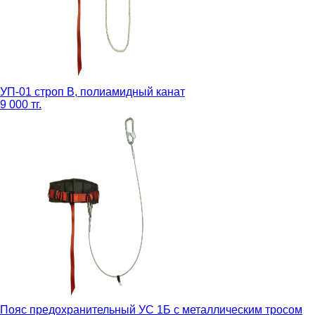
УП-01 строп В, полиамидный канат
9 000 тг.
Пояс предохранительный УС 1Б с металлическим тросом