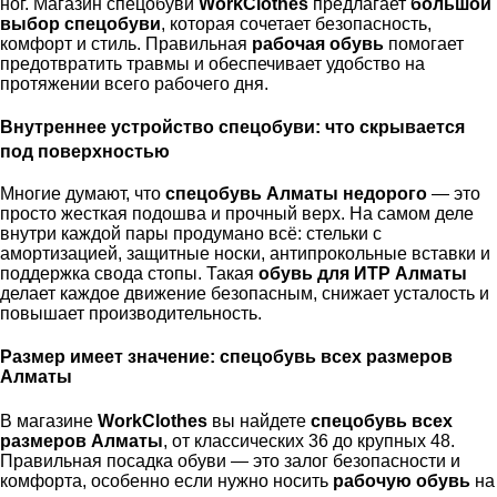
ног. Магазин спецобуви
WorkClothes
предлагает
большой
выбор спецобуви
, которая сочетает безопасность,
комфорт и стиль. Правильная
рабочая обувь
помогает
предотвратить травмы и обеспечивает удобство на
протяжении всего рабочего дня.
Внутреннее устройство спецобуви: что скрывается
под поверхностью
Многие думают, что
спецобувь Алматы недорого
— это
просто жесткая подошва и прочный верх. На самом деле
внутри каждой пары продумано всё: стельки с
амортизацией, защитные носки, антипрокольные вставки и
поддержка свода стопы. Такая
обувь для ИТР Алматы
делает каждое движение безопасным, снижает усталость и
повышает производительность.
Размер имеет значение: спецобувь всех размеров
Алматы
В магазине
WorkClothes
вы найдете
спецобувь всех
размеров Алматы
, от классических 36 до крупных 48.
Правильная посадка обуви — это залог безопасности и
комфорта, особенно если нужно носить
рабочую обувь
на