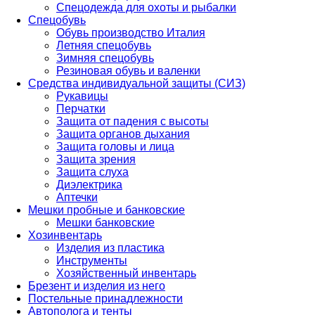
Спецодежда для охоты и рыбалки
Спецобувь
Обувь производство Италия
Летняя спецобувь
Зимняя спецобувь
Резиновая обувь и валенки
Средства индивидуальной защиты (СИЗ)
Рукавицы
Перчатки
Защита от падения с высоты
Защита органов дыхания
Защита головы и лица
Защита зрения
Защита слуха
Диэлектрика
Аптечки
Мешки пробные и банковские
Мешки банковские
Хозинвентарь
Изделия из пластика
Инструменты
Хозяйственный инвентарь
Брезент и изделия из него
Постельные принадлежности
Автополога и тенты