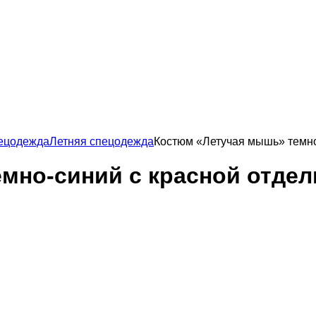
ецодежда
Летняя спецодежда
Костюм «Летучая мышь» темно
мно-синий с красной отдел