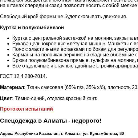
на штанах спереди и сзади позволит носить с собой мелкие
Свободный крой формы не будет сковывать движения.
Куртка и полукомбинезон
Куртка с центральной застежкой на молнии, закрыта 
Рукава цельнокроеные «летучая мышь». Манжеты с вс
Пояс с эластичными вставками по бокам для регулир
Карманы на полочках верхние накладные объёмные с 
Брюки полукомбинезона прямые, гульфик на молнии, 
Все отделочные и стачные двойные строчки армиров
ГОСТ 12.4.280-2014.
Материал:
Ткань смесовая (65% п/э, 35% х/б), плотность 23
Цвет:
Тёмно-синий, отделка красный кант.
Протокол испытаний
Спецодежда в Алматы - недорого!
Адрес: Республика Казахстан, г. Алматы, ул. Кулымбетова, 80