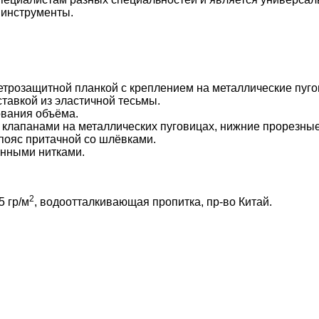
 инструменты.
ветрозащитной планкой с креплением на металлические пуг
тавкой из эластичной тесьмы.
ования объёма.
клапанами на металлических пуговицах, нижние прорезные
пояс притачной со шлёвками.
анными нитками.
2
5 гр/м
, водоотталкивающая пропитка, пр-во Китай.