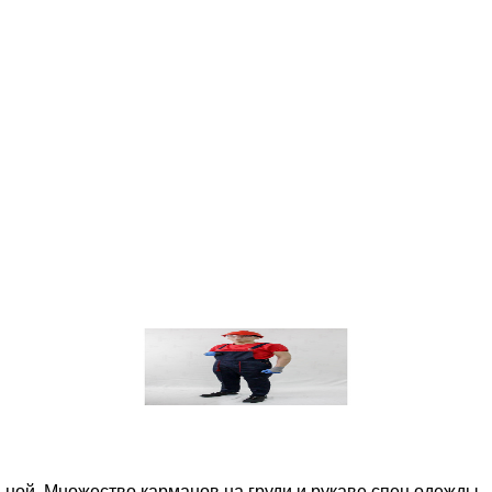
ьной. Множество карманов на груди и рукаве спец одежды,