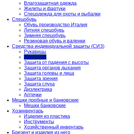
Влагозащитная одежда
Жилеты и фартуки
Спецодежда для охоты и рыбалки
Спецобувь
Обувь производство Италия
Летняя спецобувь
Зимняя спецобувь
Резиновая обувь и валенки
Средства индивидуальной защиты (СИЗ)
Рукавицы
Перчатки
Защита от падения с высоты
Защита органов дыхания
Защита головы и лица
Защита зрения
Защита слуха
Диэлектрика
Аптечки
Мешки пробные и банковские
Мешки банковские
Хозинвентарь
Изделия из пластика
Инструменты
Хозяйственный инвентарь
Брезент и изделия из него