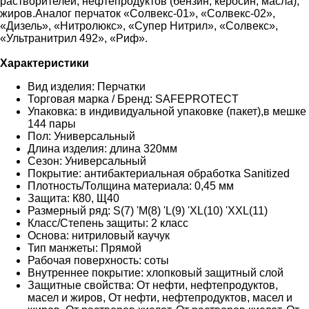
растворителей, нефтепродуктов (бензин, керосин, масла),
жиров.Аналог перчаток «Солвекс-01», «Солвекс-02»,
«Дизель», «Нитролюкс», «Супер Нитрил», «Солвекс»,
«Ультранитрил 492», «Риф».
Характеристики
Вид изделия: Перчатки
Торговая марка / Бренд: SAFEPROTECT
Упаковка: в индивидуальной упаковке (пакет),в мешке
144 пары
Пол: Универсальный
Длина изделия: длина 320мм
Сезон: Универсальный
Покрытие: антибактериальная обработка Sanitized
Плотность/Толщина материала: 0,45 мм
Защита: К80, Щ40
Размерный ряд: S(7) 'M(8) 'L(9) 'XL(10) 'XXL(11)
Класс/Степень защиты: 2 класс
Основа: нитриловый каучук
Тип манжеты: Прямой
Рабочая поверхность: соты
Внутреннее покрытие: хлопковый защитный слой
Защитные свойства: От нефти, нефтепродуктов,
масел и жиров, От нефти, нефтепродуктов, масел и