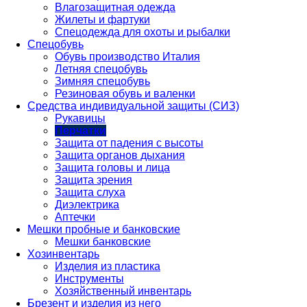
Влагозащитная одежда
Жилеты и фартуки
Спецодежда для охоты и рыбалки
Спецобувь
Обувь производство Италия
Летняя спецобувь
Зимняя спецобувь
Резиновая обувь и валенки
Средства индивидуальной защиты (СИЗ)
Рукавицы
Перчатки
Защита от падения с высоты
Защита органов дыхания
Защита головы и лица
Защита зрения
Защита слуха
Диэлектрика
Аптечки
Мешки пробные и банковские
Мешки банковские
Хозинвентарь
Изделия из пластика
Инструменты
Хозяйственный инвентарь
Брезент и изделия из него