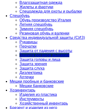
Влагозащитная одежда
Жилеты и фартуки
Спецодежда для охоты и рыбалки
Спецобувь
Обувь производство Италия
Летняя спецобувь
Зимняя спецобувь
Резиновая обувь и валенки
Средства индивидуальной защиты (СИЗ)
Рукавицы
Перчатки
Защита от падения с высоты
Защита органов дыхания
Защита головы и лица
Защита зрения
Защита слуха
Диэлектрика
Аптечки
Мешки пробные и банковские
Мешки банковские
Хозинвентарь
Изделия из пластика
Инструменты
Хозяйственный инвентарь
Брезент и изделия из него