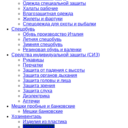
Одежда специальной защиты
Халаты рабочие
Влагозащитная одежда
Жилеты и фартуки
Спецодежда для охоты и рыбалки
Спецобувь
Обувь производство Италия
Летняя спецобувь
Зимняя спецобувь
Резиновая обувь и валенки
Средства индивидуальной защиты (СИЗ)
Рукавицы
Перчатки
Защита от падения с высоты
Защита органов дыхания
Защита головы и лица
Защита зрения
Защита слуха
Диэлектрика
Аптечки
Мешки пробные и банковские
Мешки банковские
Хозинвентарь
Изделия из пластика
Инструменты