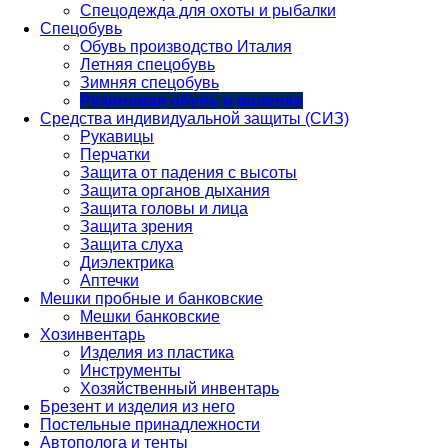
Спецодежда для охоты и рыбалки
Спецобувь
Обувь производство Италия
Летняя спецобувь
Зимняя спецобувь
Резиновая обувь и валенки
Средства индивидуальной защиты (СИЗ)
Рукавицы
Перчатки
Защита от падения с высоты
Защита органов дыхания
Защита головы и лица
Защита зрения
Защита слуха
Диэлектрика
Аптечки
Мешки пробные и банковские
Мешки банковские
Хозинвентарь
Изделия из пластика
Инструменты
Хозяйственный инвентарь
Брезент и изделия из него
Постельные принадлежности
Автополога и тенты