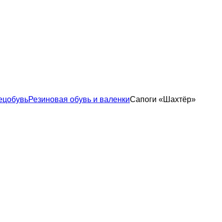
ецобувь
Резиновая обувь и валенки
Сапоги «Шахтёр»