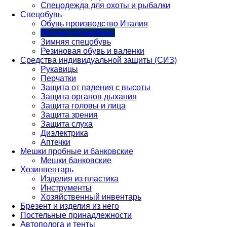
Спецодежда для охоты и рыбалки
Спецобувь
Обувь производство Италия
Летняя спецобувь
Зимняя спецобувь
Резиновая обувь и валенки
Средства индивидуальной защиты (СИЗ)
Рукавицы
Перчатки
Защита от падения с высоты
Защита органов дыхания
Защита головы и лица
Защита зрения
Защита слуха
Диэлектрика
Аптечки
Мешки пробные и банковские
Мешки банковские
Хозинвентарь
Изделия из пластика
Инструменты
Хозяйственный инвентарь
Брезент и изделия из него
Постельные принадлежности
Автополога и тенты