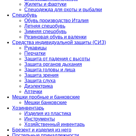
Жилеты и фартуки
Спецодежда для охоты и рыбалки
Спецобувь
Обувь производство Италия
Летняя спецобувь
Зимняя спецобувь
Резиновая обувь и валенки
Средства индивидуальной защиты (СИЗ)
Рукавицы
Перчатки
Защита от падения с высоты
Защита органов дыхания
Защита головы и лица
Защита зрения
Защита слуха
Диэлектрика
Аптечки
Мешки пробные и банковские
Мешки банковские
Хозинвентарь
Изделия из пластика
Инструменты
Хозяйственный инвентарь
Брезент и изделия из него
Постельные принадлежности